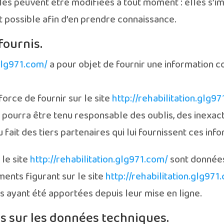
es peuvent être modifiées à tout moment : elles s’imp
nt possible afin d’en prendre connaissance.
fournis.
.glg971.com/
a pour objet de fournir une information c
force de fournir sur le site
http://rehabilitation.glg9
ne pourra être tenu responsable des oublis, des inexa
du fait des tiers partenaires qui lui fournissent ces inf
 le site
http://rehabilitation.glg971.com/
sont données 
ments figurant sur le site
http://rehabilitation.glg971
 ayant été apportées depuis leur mise en ligne.
es sur les données techniques.