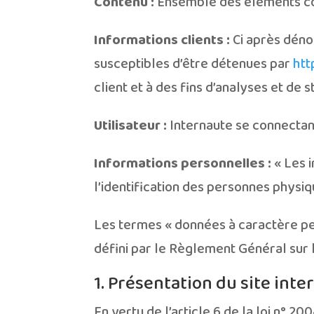
Contenu :
Ensemble des éléments cons
Informations clients :
Ci après déno
susceptibles d’être détenues par
htt
client et à des fins d’analyses et de s
Utilisateur :
Internaute se connectant
Informations personnelles :
« Les i
l’identification des personnes physiqu
Les termes « données à caractère per
défini par le Règlement Général sur 
1. Présentation du site inte
En vertu de l’article 6 de la loi n° 2