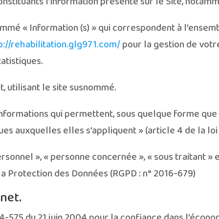
tituants l’information présente sur le Site, notamm
mmé « Information (s) » qui correspondent à l’ense
p://rehabilitation.glg971.com/
pour la gestion de votre
tatistiques.
, utilisant le site susnommé.
nformations qui permettent, sous quelque forme que c
es auxquelles elles s’appliquent » (article 4 de la loi 
sonnel », « personne concernée », « sous traitant » e
la Protection des Données (RGPD : n° 2016-679)
rnet.
004-575 du 21 juin 2004 pour la confiance dans l’écono