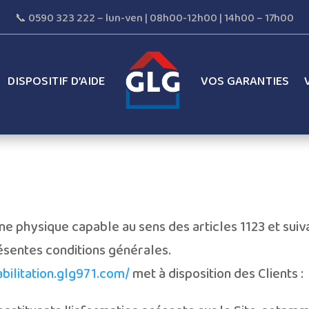
📞 0590 323 222 – lun-ven | 08h00-12h00 | 14h00 – 17h00
DISPOSITIF D’AIDE
VOS GARANTIES
e physique capable au sens des articles 1123 et suiva
présentes conditions générales.
abilitation.glg971.com/
met à disposition des Clients :