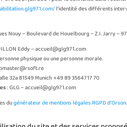
habilitation.glg971.com/
l’identité des différents inte
es Nouy – Boulevard de Houelbourg – Z.I. Jarry – 9
ILLON Eddy – accueil@glg971.com
personne physique ou une personne morale.
bmaster@rsoft.re
raße 32a 81549 Munich +49 89 3564717 70
ées
: GLG – accueil@glg971.com
ues du
générateur de mentions légales RGPD d’Orson.
ilisation du site et des services proposé