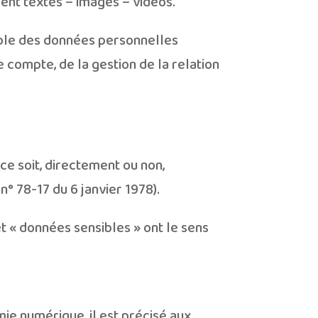
ent textes – images – vidéos.
mble des données personnelles
 compte, de la gestion de la relation
e soit, directement ou non,
n° 78-17 du 6 janvier 1978).
t « données sensibles » ont le sens
mie numérique, il est précisé aux